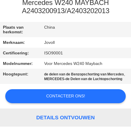
Mercedes W240 MAYBACH
KWALITEITSCONTROLE
A2403200913/A2403202013
NEEM
Plaats van
China
herkomst:
CONTACT
Merknaam:
Jovoll
MET
Certificering:
ISO90001
ONS
Modelnummer:
Voor Mercedes W240 Maybach
OP
Hoogtepunt:
,
de delen van de Benzopschorting van Mercedes
MERCEDES-de Delen van de Luchtopschorting
NIEUWS
CONTACTEER ONS!
GEVALLEN
DETAILS ONTVOUWEN
SITEMAP