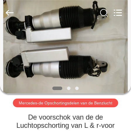
Guangzhou
Jovoll
Auto
Parts
Technology
Co.,
Ltd..
All
HUIS
Rights
Reserved.
PRODUCTEN
VR-
SHOW
OVER
ONS
Mercedes-de Opschortingsdelen van de Benzlucht
De voorschok van de de
FABRIEKSRONDLEIDING
Luchtopschorting van L & r-voor