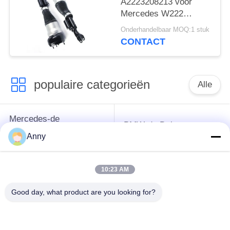
A2223208213 voor
Mercedes W222
4Matic Front Air
Onderhandelbaar MOQ:1 stuk
Suspension Shock
CONTACT
Absorbers
populaire categorieën
Alle
Mercedes-de
BMW-de Delen van
Opschortingsdelen
de Luchtopschorting
Anny
van de Benzlucht
10:23 AM
Audi-de Delen van de
De Schokbreker van
Luchtopschorting
de luchtopschorting
Good day, what product are you looking for?
Land Rover-de Delen
de
van de