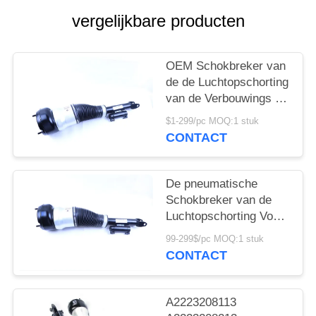
vergelijkbare producten
PRIVACY
POLICY
OEM Schokbreker van
de de Luchtopschorting
van de Verbouwings de
Voorrechterkant Voor
$1-299/pc MOQ:1 stuk
Mercedes-Benz s-
CONTACT
Klasse W222
A2223207413
De pneumatische
Schokbreker van de
Luchtopschorting Voor
de Voor Linkerpositie
99-299$/pc MOQ:1 stuk
van W222
CONTACT
A2223207313
A2223208113