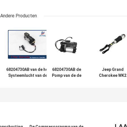
Andere Producten
68204730AB van de het
68204730AB de
Jeep Grand
Systeemlucht van de
Pomp van de de
Cherokee WK2
luchtopschorting de
Compressorlucht
68029903AE
Pomp van de de
van de
68029902AE Fro
Opschortingscompressor
luchtopschorting
Left en de Juist
voor Jeep Grand
voor Jeepgrand
Schok van de
Cherokee WK2 2010-2017.
cherokee WK2/de
Luchtopschorti
Delen van de
Jeepopschorting
LAA
topschorting
De Compressorpomp van de