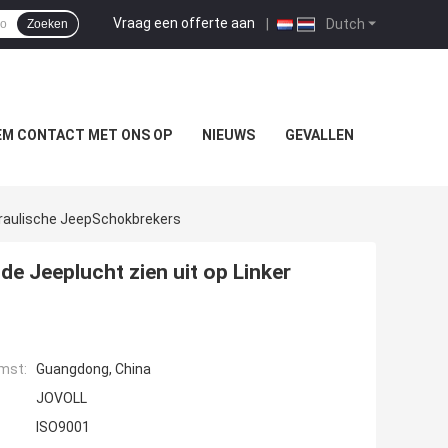
Vraag een offerte aan
|
Dutch
Zoeken
EM CONTACT MET ONS OP
NIEUWS
GEVALLEN
draulische JeepSchokbrekers
e Jeeplucht zien uit op Linker
mst:
Guangdong, China
JOVOLL
ISO9001