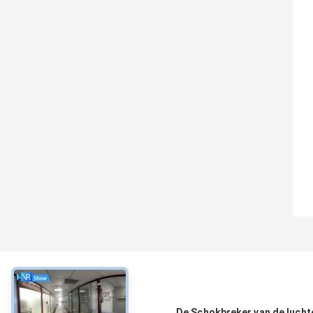
Over
De Schokbreker van de luch