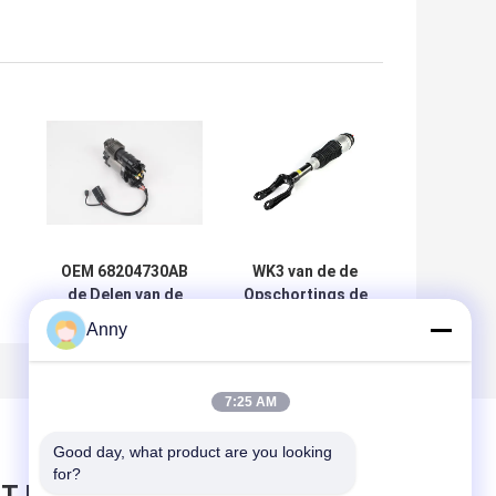
OEM 68204730AB
WK3 van de de
de Delen van de
Opschortings de
Luchtopschorting
Voorlucht van het
Anny
nt
voor de
jeepgrand
e
Compressor van
cherokee
de de
Schokbreker
7:25 AM
ng
Luchtopschorting
68029903AE
van Jeep Grand
68029902AE
Good day, what product are you looking 
Cherokee WK2
for?
T BERICHT ACHTER