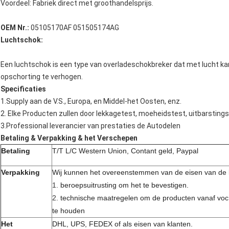
Voordeel: Fabriek direct met groothandelsprijs.
OEM Nr.:
05105170AF 051505174AG
Luchtschok:
Een luchtschok is een type van overladeschokbreker dat met lucht k
opschorting te verhogen.
Specificaties
1.Supply aan de V.S., Europa, en Middel-het Oosten, enz.
2. Elke Producten zullen door lekkagetest, moeheidstest, uitbarstingst
3.Professional leverancier van prestaties de Autodelen
Betaling & Verpakking & het Verschepen
Betaling
T/T L/C Western Union, Contant geld, Paypal
Verpakking
Wij kunnen het overeenstemmen van de eisen van de k
1.
beroepsuitrusting om het te bevestigen.
2.
technische maatregelen om de producten vanaf voc
te houden
Het
DHL, UPS, FEDEX of als eisen van klanten.