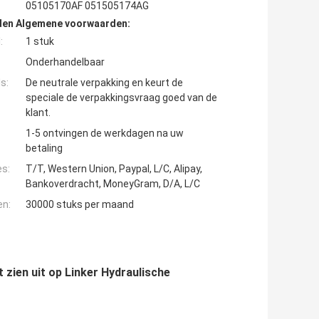
05105170AF 051505174AG
den Algemene voorwaarden:
:
1 stuk
Onderhandelbaar
s:
De neutrale verpakking en keurt de
speciale de verpakkingsvraag goed van de
klant.
1-5 ontvingen de werkdagen na uw
betaling
es:
T/T, Western Union, Paypal, L/C, Alipay,
Bankoverdracht, MoneyGram, D/A, L/C
en:
30000 stuks per maand
zien uit op Linker Hydraulische