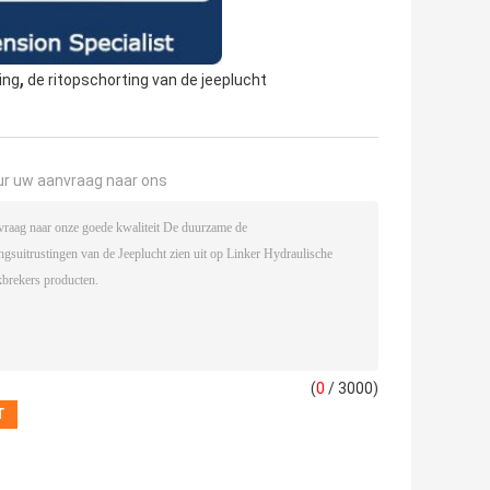
,
ing
de ritopschorting van de jeeplucht
ur uw aanvraag naar ons
(
0
/ 3000)