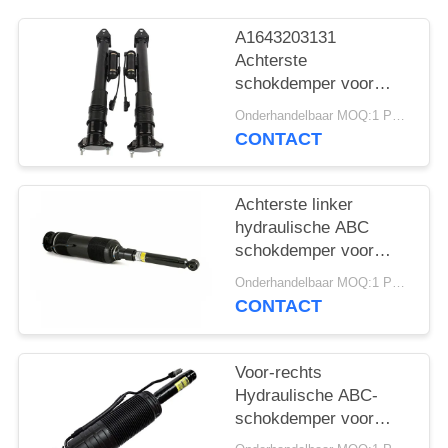
PRIVACY
A1643203131
Achterste
POLICY
schokdemper voor
Mercedes - Benz W164
Onderhandelbaar MOQ:1 PCs.
GL320 GL450 GL550
CONTACT
ML320 met ADS.
Achterste linker
hydraulische ABC
schokdemper voor
Mercedes Benz W220
Onderhandelbaar MOQ:1 PCs.
2000-2006
CONTACT
A2203209113
Voor-rechts
Hydraulische ABC-
schokdemper voor
Mercedes W220 C215