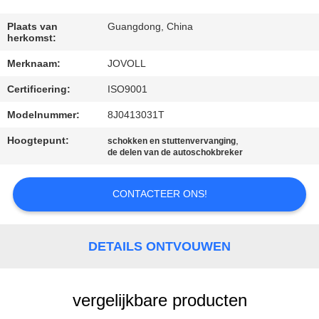
KWALITEITSCONTROLE
Plaats van
Guangdong, China
herkomst:
Merknaam:
JOVOLL
NEEM
Certificering:
ISO9001
CONTACT
MET
Modelnummer:
8J0413031T
ONS
Hoogtepunt:
,
schokken en stuttenvervanging
de delen van de autoschokbreker
OP
CONTACTEER ONS!
NIEUWS
DETAILS ONTVOUWEN
GEVALLEN
SITEMAP
vergelijkbare producten