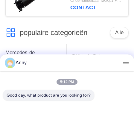
Onderhandelbaar MOQ:1 PCs.
A2203201638
CONTACT
populaire categorieën
Alle
Mercedes-de
BMW-de Delen van
Opschortingsdelen
de Luchtopschorting
Anny
van de Benzlucht
5:12 PM
Audi-de Delen van de
De Schokbreker van
Luchtopschorting
de luchtopschorting
Good day, what product are you looking for?
Land Rover-de Delen
de
van de
automobielluchtlentes
Luchtopschorting