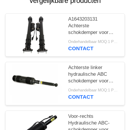
vergelijkbare producten
PRIVACY
POLICY
A1643203131
Achterste
schokdemper voor
Mercedes - Benz W164
Onderhandelbaar MOQ:1 PCs.
GL320 GL450 GL550
CONTACT
ML320 met ADS.
Achterste linker
hydraulische ABC
schokdemper voor
Mercedes Benz W220
Onderhandelbaar MOQ:1 PCs.
2000-2006
CONTACT
A2203209113
Voor-rechts
Hydraulische ABC-
schokdemper voor