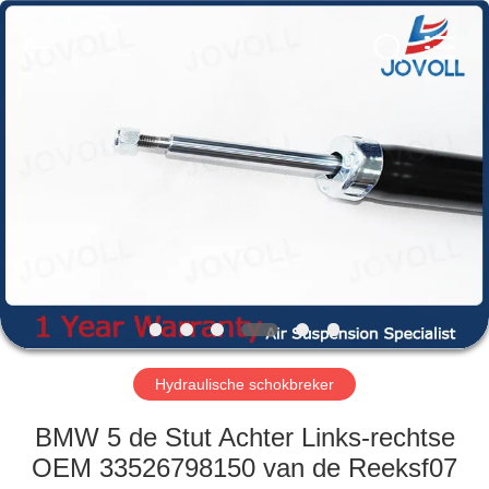
Guangzhou
Jovoll
Auto
Parts
Technology
Co.,
Ltd..
All
HUIS
Rights
Reserved.
PRODUCTEN
VR-
SHOW
OVER
ONS
Hydraulische schokbreker
BMW 5 de Stut Achter Links-rechtse
FABRIEKSRONDLEIDING
OEM 33526798150 van de Reeksf07