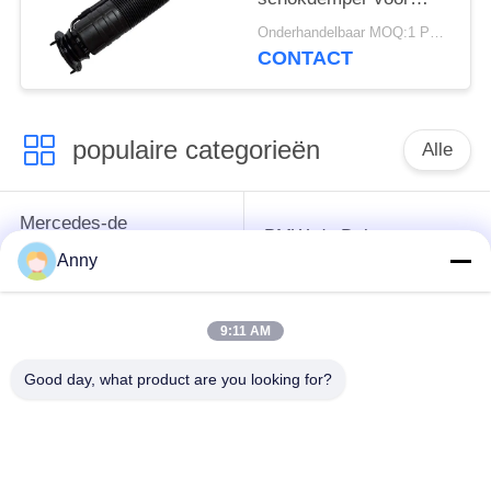
Mercedes W220 C215
Onderhandelbaar MOQ:1 PCs.
A2203201638
CONTACT
populaire categorieën
Alle
Mercedes-de
BMW-de Delen van
Opschortingsdelen
de Luchtopschorting
Anny
van de Benzlucht
9:11 AM
Audi-de Delen van de
De Schokbreker van
Luchtopschorting
de luchtopschorting
Good day, what product are you looking for?
Land Rover-de Delen
de
van de
automobielluchtlentes
Luchtopschorting