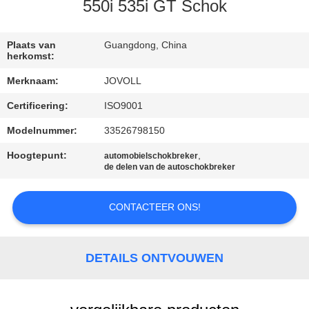
550i 535i GT Schok
KWALITEITSCONTROLE
Plaats van
Guangdong, China
herkomst:
NEEM
Merknaam:
JOVOLL
CONTACT
Certificering:
ISO9001
MET
Modelnummer:
33526798150
ONS
OP
Hoogtepunt:
,
automobielschokbreker
de delen van de autoschokbreker
NIEUWS
CONTACTEER ONS!
GEVALLEN
DETAILS ONTVOUWEN
SITEMAP