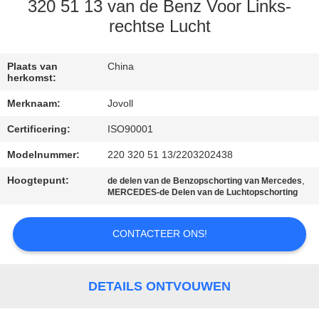
320 51 13 van de Benz Voor Links-
KWALITEITSCONTROLE
rechtse Lucht
NEEM
Plaats van
China
herkomst:
CONTACT
Merknaam:
Jovoll
MET
Certificering:
ISO90001
ONS
Modelnummer:
220 320 51 13/2203202438
OP
Hoogtepunt:
,
de delen van de Benzopschorting van Mercedes
MERCEDES-de Delen van de Luchtopschorting
NIEUWS
CONTACTEER ONS!
GEVALLEN
DETAILS ONTVOUWEN
SITEMAP