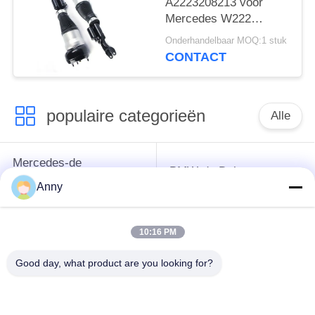
A2223208213 voor
Mercedes W222
4Matic Front Air
Onderhandelbaar MOQ:1 stuk
Suspension Shock
CONTACT
Absorbers
populaire categorieën
Alle
Mercedes-de
BMW-de Delen van
Opschortingsdelen
de Luchtopschorting
Anny
van de Benzlucht
10:16 PM
Audi-de Delen van de
De Schokbreker van
Luchtopschorting
de luchtopschorting
Good day, what product are you looking for?
Land Rover-de Delen
de
van de