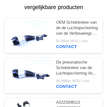
vergelijkbare producten
PRIVACY
POLICY
OEM Schokbreker van
de de Luchtopschorting
van de Verbouwings de
Voorrechterkant Voor
$1-299/pc MOQ:1 stuk
Mercedes-Benz s-
CONTACT
Klasse W222
A2223207413
De pneumatische
Schokbreker van de
Luchtopschorting Voor
de Voor Linkerpositie
99-299$/pc MOQ:1 stuk
van W222
CONTACT
A2223207313
A2223208113