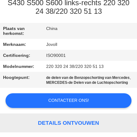
S430 S500 S600 links-rechts 220 320
KWALITEITSCONTROLE
24 38/220 320 51 13
NEEM
Plaats van
China
herkomst:
CONTACT
Merknaam:
Jovoll
MET
Certificering:
ISO90001
ONS
Modelnummer:
220 320 24 38/220 320 51 13
OP
Hoogtepunt:
,
de delen van de Benzopschorting van Mercedes
MERCEDES-de Delen van de Luchtopschorting
NIEUWS
CONTACTEER ONS!
GEVALLEN
DETAILS ONTVOUWEN
SITEMAP