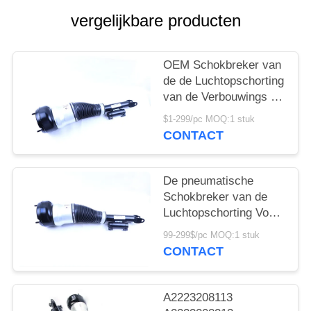
vergelijkbare producten
PRIVACY
POLICY
OEM Schokbreker van
de de Luchtopschorting
van de Verbouwings de
Voorrechterkant Voor
$1-299/pc MOQ:1 stuk
Mercedes-Benz s-
CONTACT
Klasse W222
A2223207413
De pneumatische
Schokbreker van de
Luchtopschorting Voor
de Voor Linkerpositie
99-299$/pc MOQ:1 stuk
van W222
CONTACT
A2223207313
A2223208113