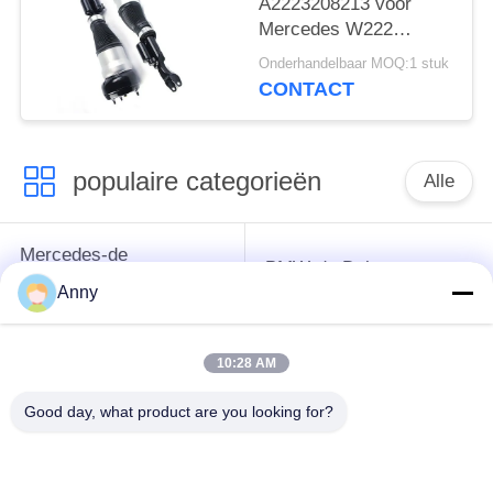
A2223208213 voor
Mercedes W222
4Matic Front Air
Onderhandelbaar MOQ:1 stuk
Suspension Shock
CONTACT
Absorbers
populaire categorieën
Alle
Mercedes-de
BMW-de Delen van
Opschortingsdelen
de Luchtopschorting
Anny
van de Benzlucht
10:28 AM
Audi-de Delen van de
De Schokbreker van
Luchtopschorting
de luchtopschorting
Good day, what product are you looking for?
Land Rover-de Delen
de
van de