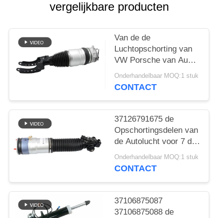
vergelijkbare producten
PRIVACY
POLICY
Van de de
Luchtopschorting van
VW Porsche van Audi
Q7 de Schokbreker
Onderhandelbaar MOQ:1 stuk
7P6616039N
CONTACT
7P6616040N
37126791675 de
Opschortingsdelen van
de Autolucht voor 7 de
LenteSchokbreker van
Onderhandelbaar MOQ:1 stuk
de Reeksf01 F02 2008-
CONTACT
2015 Achterlucht
37106875087
37106875088 de