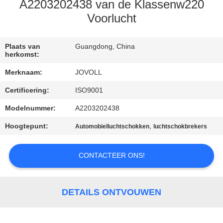
A2203202438 van de Klassenw220
KWALITEITSCONTROLE
Voorlucht
NEEM
Plaats van
Guangdong, China
herkomst:
CONTACT
Merknaam:
JOVOLL
MET
Certificering:
ISO9001
ONS
Modelnummer:
A2203202438
OP
Hoogtepunt:
,
Automobielluchtschokken
luchtschokbrekers
NIEUWS
CONTACTEER ONS!
GEVALLEN
DETAILS ONTVOUWEN
SITEMAP