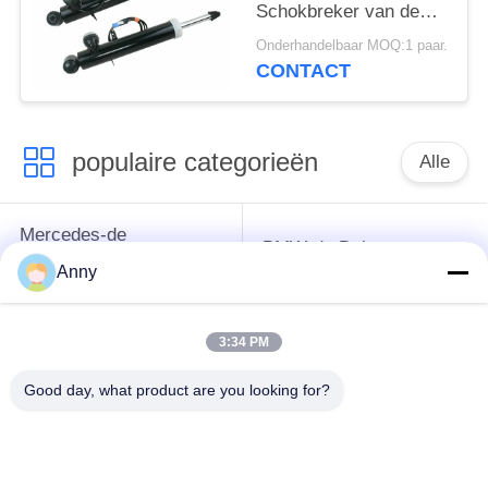
Schokbreker van de
Luchtopschorting voor
Onderhandelbaar MOQ:1 paar.
F16 F85 F86 van BMW
CONTACT
X5 X6 X5M X6M F15
Paarachtergedeelte
populaire categorieën
Alle
Mercedes-de
BMW-de Delen van
Opschortingsdelen
de Luchtopschorting
Anny
van de Benzlucht
3:34 PM
Audi-de Delen van de
De Schokbreker van
Luchtopschorting
de luchtopschorting
Good day, what product are you looking for?
Land Rover-de Delen
de
van de
automobielluchtlentes