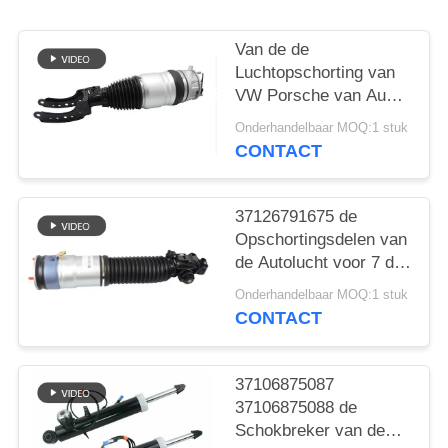
PRIVACY
Van de de
POLICY
Luchtopschorting van
VW Porsche van Audi
Q7 de Schokbreker
Onderhandelbaar MOQ:1 stuk
7P6616039N
CONTACT
7P6616040N
37126791675 de
Opschortingsdelen van
de Autolucht voor 7 de
LenteSchokbreker van
Onderhandelbaar MOQ:1 stuk
de Reeksf01 F02 2008-
CONTACT
2015 Achterlucht
37106875087
37106875088 de
Schokbreker van de