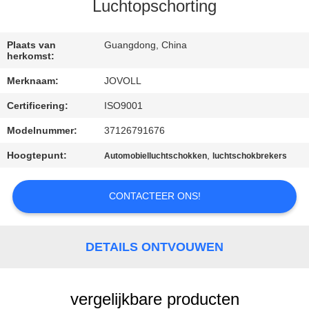
Luchtopschorting
KWALITEITSCONTROLE
Plaats van
Guangdong, China
herkomst:
NEEM
Merknaam:
JOVOLL
CONTACT
Certificering:
ISO9001
MET
Modelnummer:
37126791676
ONS
OP
Hoogtepunt:
,
Automobielluchtschokken
luchtschokbrekers
CONTACTEER ONS!
NIEUWS
GEVALLEN
DETAILS ONTVOUWEN
SITEMAP
vergelijkbare producten