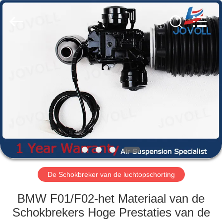
Guangzhou
Jovoll
Auto
Parts
Technology
Co.,
Ltd..
All
HUIS
Rights
Reserved.
PRODUCTEN
VR-
SHOW
OVER
ONS
De Schokbreker van de luchtopschorting
BMW F01/F02-het Materiaal van de
FABRIEKSRONDLEIDING
Schokbrekers Hoge Prestaties van de