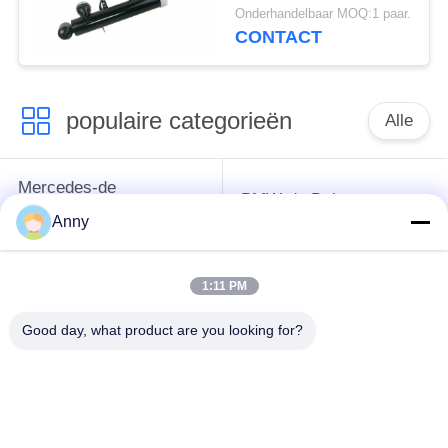
Luchtopschorting voor
Onderhandelbaar MOQ:1 paar.
F16 F85 F86 van BMW
CONTACT
X5 X6 X5M X6M F15
Paarachtergedeelte
populaire categorieën
Alle
Mercedes-de
BMW-de Delen van
Opschortingsdelen
de Luchtopschorting
Anny
van de Benzlucht
1:11 PM
Audi-de Delen van de
De Schokbreker van
Luchtopschorting
de luchtopschorting
Good day, what product are you looking for?
Land Rover-de Delen
de
van de
automobielluchtlentes
Luchtopschorting